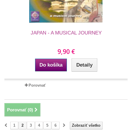
JAPAN - A MUSICAL JOURNEY
9,90 €
Do košíka
Detaily
Porovnať
Porovnať (
0
)
1
2
3
4
5
6
Zobraziť všetko