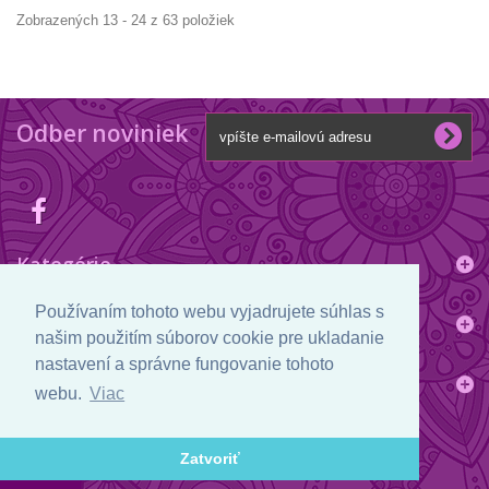
Zobrazených 13 - 24 z 63 položiek
Odber noviniek
Kategórie
Používaním tohoto webu vyjadrujete súhlas s
Informácie
našim použitím súborov cookie pre ukladanie
nastavení a správne fungovanie tohoto
Informácie o obchode
webu.
Viac
Zatvoriť