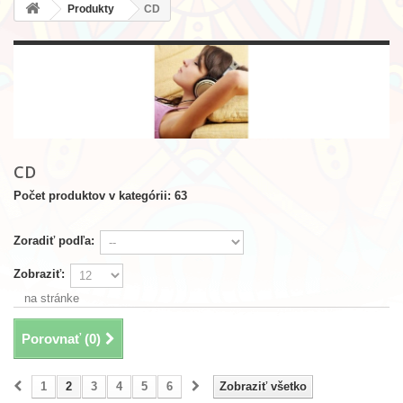
Produkty
CD
CD
Počet produktov v kategórii: 63
Zoradiť podľa:
Zobraziť:
na stránke
Porovnať (
0
)
1
2
3
4
5
6
Zobraziť všetko