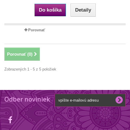
Do košíka
Detaily
Porovnať
Porovnať (
0
)
Zobrazených 1 - 5 z 5 položiek
Odber noviniek