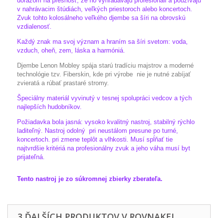
dôrazom na presnosť, že ho vyhľadávajú profesionáli a používajú
v nahrávacim štúdiách, veľkých priestoroch alebo koncertoch.
Zvuk tohto kolosálneho veľkého djembe sa šíri na obrovskú
vzdialenosť.
Každý znak ma svoj význam a hraním sa šíri svetom: voda,
vzduch, oheň, zem, láska a harmóniá.
Djembe Lenon Mobley spája starú tradíciu majstrov a moderné
technológie tzv. Fiberskin, kde pri výrobe nie je nutné zabíjať
zvieratá a rúbať prastaré stromy.
Špeciálny materiál vyvinutý v tesnej spolupráci vedcov a tých
najlepších hudobníkov.
Požiadavka bola jasná: vysoko kvalitný nastroj, stabilný rýchlo
laditeľný. Nastroj odolný pri neustálom presune po turné,
koncertoch. pri zmene teplôt a vlhkosti. Musí spĺňať tie
najtvrdšie kritériá na profesionálny zvuk a jeho váha musí byt
prijateľná.
Tento nastroj je zo súkromnej zbierky zberateľa.
3 ĎALŠÍCH PRODUKTOV V ROVNAKEJ