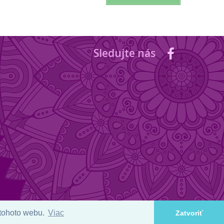
Sledujte nás
 tohoto webu.
Viac
Zatvoriť