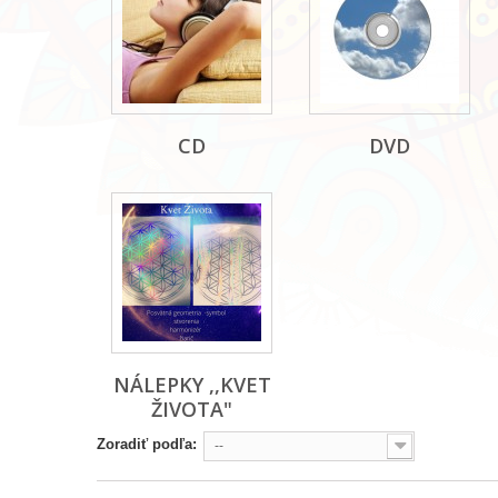
CD
DVD
NÁLEPKY ,,KVET
ŽIVOTA"
Zoradiť podľa:
--