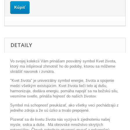
Kúpiť
DETAILY
Vo svojej kolekcii
Vám prinášam posvätný symbol Kvet života,
ktorý ma inšpiroval zhmotniť ho do podoby, ktorou sa môžeme
skrášliť navonok i zvnútra.
"Kvet života" je univerzálny symbol energie, života a spojenie
medzi všetkým existujúcim. Kvet života lieči telo aj dušu,
harmonizuje, dodáva energiu, pomáha napojiť sa na božskú silu,
vesmírne svetlo, prináša hojnosť do našich životov.
Symbol má schopnosť preukázať, ako všetky veci pochádzajú z
jedného zdroja a že sú úzko a trvalo prepojené.
Pozerať sa do kvetu života nás vyzýva k zjednoteniu našej
mysle, srdca a duše. Má obrovské množstvo skrytých
potenciálov. Človek potrebuje otvorenú myseľ a nekonečnú