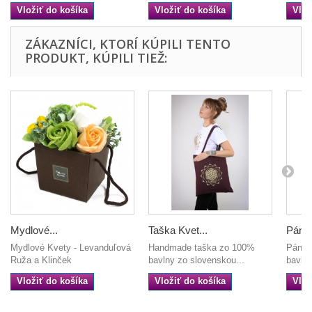
Vložiť do košíka
Vložiť do košíka
Vlož
ZÁKAZNÍCI, KTORÍ KÚPILI TENTO
PRODUKT, KÚPILI TIEŽ:
Mydlové...
Taška Kvet...
Pánsk
Mydlové Kvety - Levanduľová
Handmade taška zo 100%
Pánske
Ruža a Klinček
bavlny zo slovenskou...
bavlny
Vložiť do košíka
Vložiť do košíka
Vlož