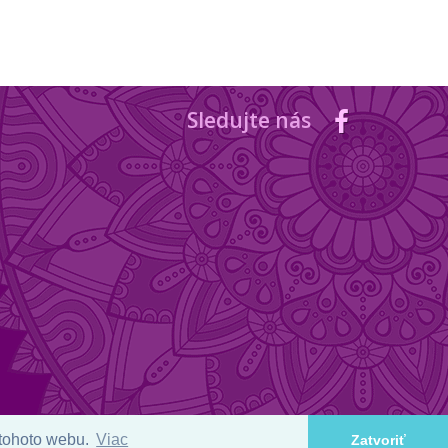
Sledujte nás
 tohoto webu.
Viac
Zatvoriť