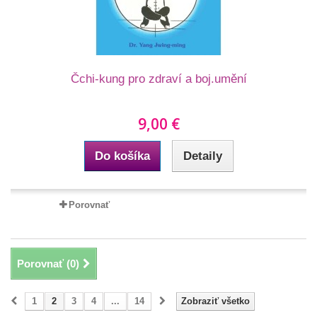
Čchi-kung pro zdraví a boj.umění
9,00 €
Do košíka
Detaily
Porovnať
Porovnať (
0
)
1
2
3
4
...
14
Zobraziť všetko