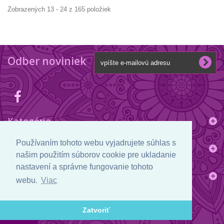
Zobrazených 13 - 24 z 165 položiek
Odber noviniek
Kategórie
Používaním tohoto webu vyjadrujete súhlas s
Informácie
našim použitím súborov cookie pre ukladanie
nastavení a správne fungovanie tohoto
Informácie o obchode
webu.
Viac
Zatvoriť