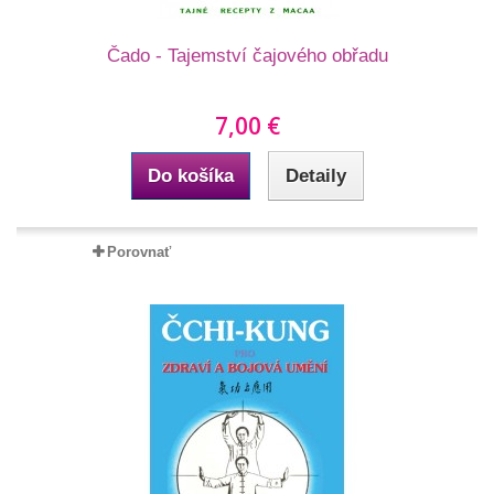
Čado - Tajemství čajového obřadu
7,00 €
Do košíka
Detaily
Porovnať