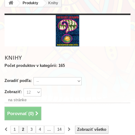
Produkty
Knihy
KNIHY
Počet produktov v kategórii: 165
Zoradiť podľa:
Zobraziť:
na stránke
Porovnať (
0
)
1
2
3
4
...
14
Zobraziť všetko