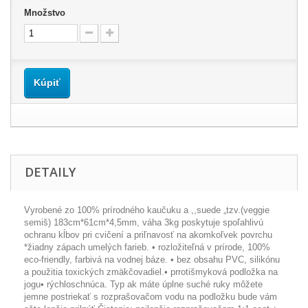
Množstvo
Kúpiť
DETAILY
Vyrobené zo 100% prírodného kaučuku a ,,suede „tzv.(veggie
semiš) 183cm*61cm*4,5mm, váha 3kg poskytuje spoľahlivú
ochranu kĺbov pri cvičení a priľnavosť na akomkoľvek povrchu
*žiadny zápach umelých farieb. • rozložiteľná v prírode, 100%
eco-friendly, farbivá na vodnej báze. • bez obsahu PVC, silikónu
a použitia toxických zmäkčovadiel.• prrotišmyková podložka na
jogu• rýchloschnúca. Typ ak máte úplne suché ruky môžete
jemne postriekať s rozprašovačom vodu na podložku bude vám