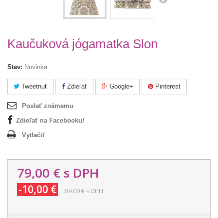
Kaučuková jógamatka Slon
Stav:
Novinka
Tweetnuť
Zdieľať
Google+
Pinterest
Poslať známemu
Zdieľať na Facebooku!
Vytlačiť
79,00 €
s DPH
-10,00 €
89,00 €
s DPH