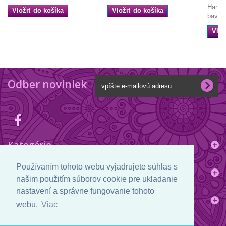
Handm
Vložiť do košíka
Vložiť do košíka
bavlny
Vlož
Odber noviniek
Kategórie
Používaním tohoto webu vyjadrujete súhlas s
Informácie
našim použitím súborov cookie pre ukladanie
nastavení a správne fungovanie tohoto
Informácie o obchode
webu.
Viac