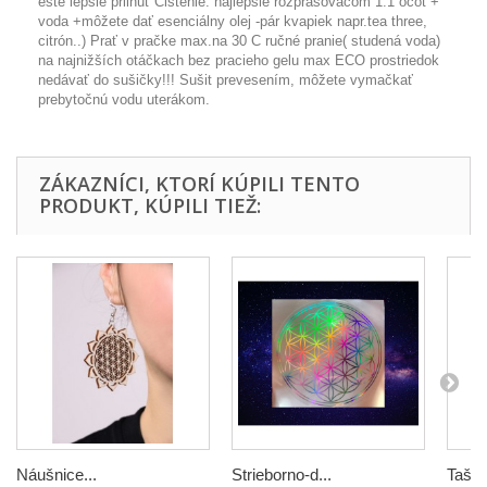
ešte lepšie prilnúť Čistenie: najlepšie rozprašovačom 1:1 ocot +
voda +môžete dať esenciálny olej -pár kvapiek napr.tea three,
citrón..) Prať v pračke max.na 30 C ručné pranie( studená voda)
na najnižších otáčkach bez pracieho gelu max ECO prostriedok
nedávať do sušičky!!! Sušit prevesením, môžete vymačkať
prebytočnú vodu uterákom.
ZÁKAZNÍCI, KTORÍ KÚPILI TENTO
PRODUKT, KÚPILI TIEŽ:
Náušnice...
Strieborno-d...
Taška