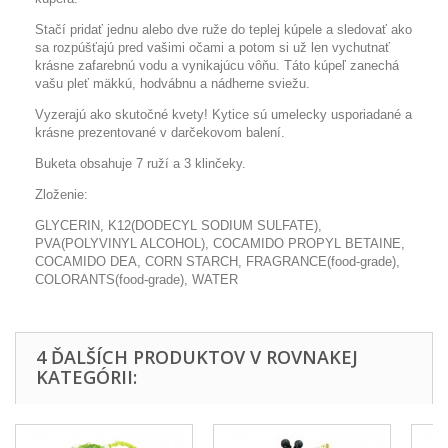
Stačí pridať jednu alebo dve ruže do teplej kúpele a sledovať ako
sa rozpúšťajú pred vašimi očami a potom si už len vychutnať
krásne zafarebnú vodu a vynikajúcu vôňu. Táto kúpeľ zanechá
vašu pleť mäkkú, hodvábnu a nádherne sviežu.
Vyzerajú ako skutočné kvety! Kytice sú umelecky usporiadané a
krásne prezentované v darčekovom balení.
Buketa obsahuje 7 ruží a 3 klinčeky.
Zloženie:
GLYCERIN
,
K12(DODECYL SODIUM SULFATE)
,
PVA(POLYVINYL ALCOHOL)
,
COCAMIDO PROPYL BETAINE
,
COCAMIDO DEA
,
CORN STARCH
,
FRAGRANCE(food-grade)
,
COLORANTS(food-grade)
,
WATER
4 ĎALŠÍCH PRODUKTOV V ROVNAKEJ
KATEGÓRII: