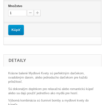
Množstvo
Kúpiť
DETAILY
Krásne balené Mydlové Kvety sú perfektným darčekom,
svadobným darom, alebo jednoducho darčekom pre každú
príležitosť.
Sú dokonalým doplnkom pre relaxačnú alebo romantickú kúpeľ
alebo sa dajú použiť jednotlivo ako mydlá pre hostí.
Výborná kombinácia sú šumivé bomby a mydlové kvety do
kúpeľa.