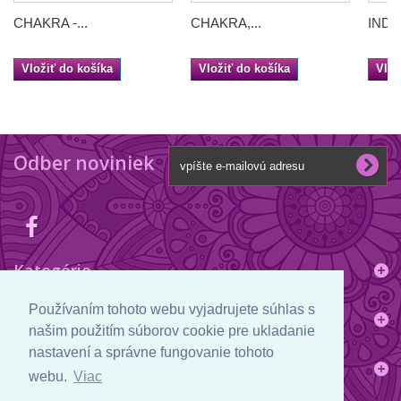
CHAKRA -...
CHAKRA,...
INDIA 
Vložiť do košíka
Vložiť do košíka
Vlož
Odber noviniek
Kategórie
Používaním tohoto webu vyjadrujete súhlas s
Informácie
našim použitím súborov cookie pre ukladanie
nastavení a správne fungovanie tohoto
Informácie o obchode
webu.
Viac