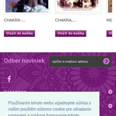
CHAKRA -...
CHAKRA,...
INDIA 
Vložiť do košíka
Vložiť do košíka
Vlož
Odber noviniek
Kategórie
Používaním tohoto webu vyjadrujete súhlas s
Informácie
našim použitím súborov cookie pre ukladanie
nastavení a správne fungovanie tohoto