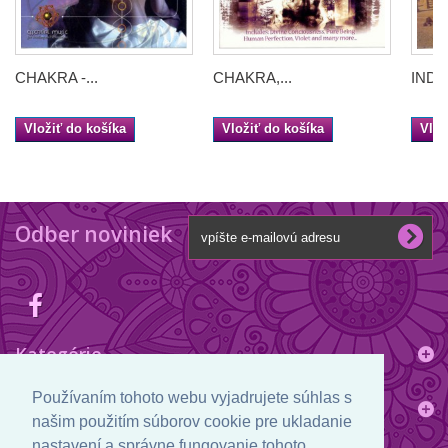
CHAKRA -...
CHAKRA,...
INDIA 
Vložiť do košíka
Vložiť do košíka
Vlož
Odber noviniek
Kategórie
Používaním tohoto webu vyjadrujete súhlas s
Informácie
našim použitím súborov cookie pre ukladanie
nastavení a správne fungovanie tohoto