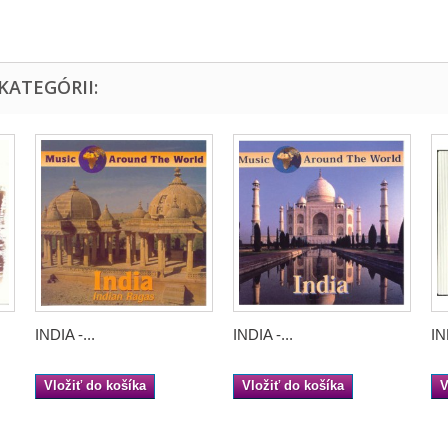
KATEGÓRII:
INDIA -...
INDIA -...
IN
Vložiť do košíka
Vložiť do košíka
V