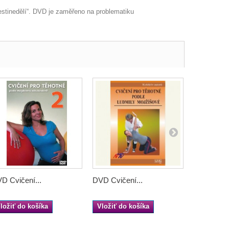
stinedělí“. DVD je zaměřeno na problematiku
D Cvičení...
DVD Cvičení...
DVD...
ložiť do košíka
Vložiť do košíka
Vložiť do