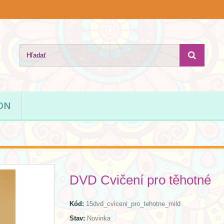
ION
DVD Cvičení pro těhotné
Kód:
15dvd_cviceni_pro_tehotne_mild
Stav:
Novinka