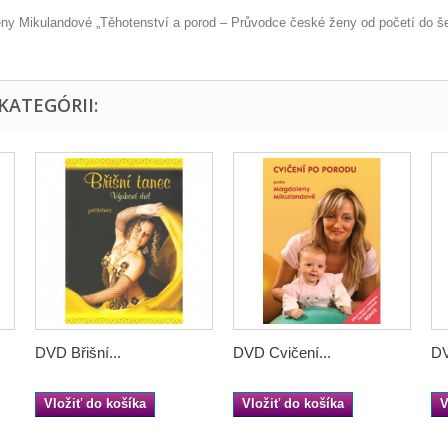
ny Mikulandové „Těhotenství a porod – Průvodce české ženy od početí do še
KATEGÓRII:
DVD Břišní...
DVD Cvičení...
DV
Vložiť do košíka
Vložiť do košíka
V