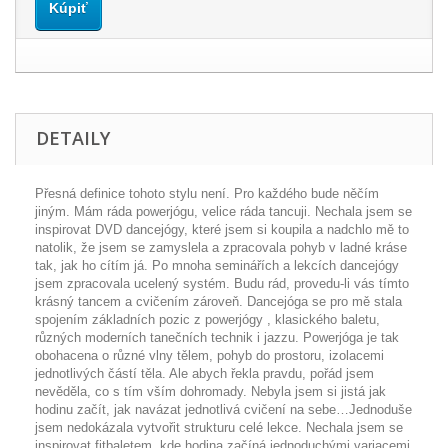
Kúpiť
DETAILY
Přesná definice tohoto stylu není. Pro každého bude něčím
jiným. Mám ráda powerjógu, velice ráda tancuji. Nechala jsem se
inspirovat DVD dancejógy, které jsem si koupila a nadchlo mě to
natolik, že jsem se zamyslela a zpracovala pohyb v ladné kráse
tak, jak ho cítím já. Po mnoha seminářích a lekcích dancejógy
jsem zpracovala ucelený systém. Budu rád, provedu-li vás tímto
krásný tancem a cvičením zároveň. Dancejóga se pro mě stala
spojením základních pozic z powerjógy , klasického baletu,
různých moderních tanečních technik i jazzu. Powerjóga je tak
obohacena o různé vlny tělem, pohyb do prostoru, izolacemi
jednotlivých částí těla. Ale abych řekla pravdu, pořád jsem
nevěděla, co s tím vším dohromady. Nebyla jsem si jistá jak
hodinu začít, jak navázat jednotlivá cvičení na sebe…Jednoduše
jsem nedokázala vytvořit strukturu celé lekce. Nechala jsem se
inspirovat fitbaletem, kde hodina začíná jednoduchými variacemi