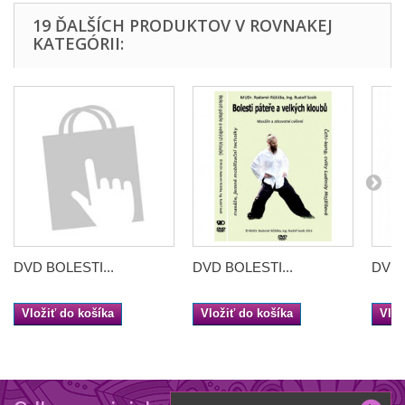
19 ĎALŠÍCH PRODUKTOV V ROVNAKEJ
KATEGÓRII:
DVD BOLESTI...
DVD BOLESTI...
DVD B
Vložiť do košíka
Vložiť do košíka
Vlož