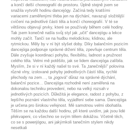
a končí delší choreografií do prostoru. Úplně stejně jsem se
snažila vytvořit hodinu dancejógy. Začíná tedy kratšími
variacemi zaměřenými třeba jen na dýchání, navazují složitější
cvičení na jednotlivé části těla a končí choreografií. V té se
většinou objevují prvky, které se používaly během celé hodiny.
Tak jsem konečně našla svůj styl jak „učit“ dancejógu a lekce
mohly začít. Tančí se na hudbu melodickou, klidnou, ale
rytmickou. Měly by v ní být slyšet doby. Díky balančním pozicím
dancejóga podporuje správné držení těla, zpevňuje centrum těla.
Dále zvyšuje koordinaci pohybu, flexibilitu, ladnost a pružnost
celého těla. Velmi mě potěšilo, jak se lidem dancejóga zalíbila.
Myslím, že si v ní každý našel to své. Ta „tanečnější“ polovina
různé vlny, izolované pohyby jednotlivých částí těla, rychlé
přechody na zem…, ta „jogová“ důraz na správné dýchání,
balanční pozice… Dancejóga rozhodně není zaměřená na
dokonalou techniku provedení, nebo na velký rozsah v
jednotlivých pozicích. Důležitá je elegance, radost z pohybu, z
lepšího poznání vlastního těla, vyjádření sebe sama. Dancejóga
je určena pro širokou veřejnost. Mě samotnou velmi obohatila.
Těším se na každou další hodinu, při které uvidím, jak jsou lidé
překvapeni, co všechno se svým tělem dokážou. Včetně těch,
co se s powerjógou, ani jakýmkoli tanečním stylem nikdy
nesetkali