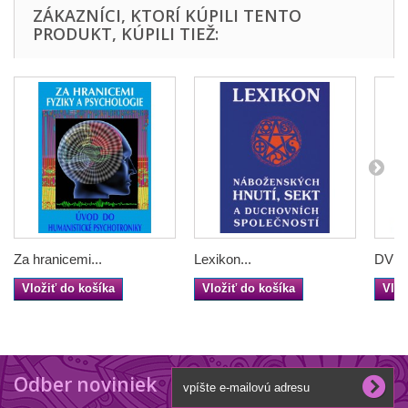
ZÁKAZNÍCI, KTORÍ KÚPILI TENTO
PRODUKT, KÚPILI TIEŽ:
Za hranicemi...
Lexikon...
DVD B
Vložiť do košíka
Vložiť do košíka
Vlož
Odber noviniek