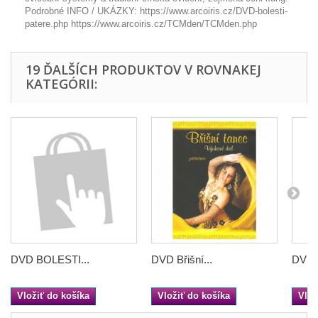
Podrobné INFO / UKÁZKY: https://www.arcoiris.cz/DVD-bolesti-
patere.php https://www.arcoiris.cz/TCMden/TCMden.php
19 ĎALŠÍCH PRODUKTOV V ROVNAKEJ
KATEGÓRII:
DVD BOLESTI...
DVD Břišní...
DVD C
Vložiť do košíka
Vložiť do košíka
Vlož