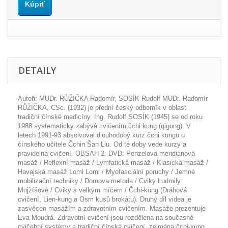
Kúpiť
DETAILY
Autoři: MUDr. RŮŽIČKA Radomír, SOSÍK Rudolf MUDr. Radomír
RŮŽIČKA, CSc. (1932) je přední český odborník v oblasti
tradiční čínské medicíny. Ing. Rudolf SOSÍK (1945) se od roku
1988 systematicky zabývá cvičením čchi kung (qigong). V
letech 1991-93 absolvoval dlouhodobý kurz čchi kungu u
čínského učitele Čchin Šan Liu. Od té doby vede kurzy a
pravidelná cvičení. OBSAH 2. DVD: Penzelova meridiánová
masáž / Reflexní masáž / Lymfatická masáž / Klasická masáž /
Havajská masáž Lomi Lomi / Myofasciální poruchy / Jemné
mobilizační techniky / Dornova metoda / Cviky Ludmily
Mojžíšové / Cviky s velkým míčem / Čchi-kung (Dráhová
cvičení, Lien-kung a Osm kusů brokátu). Druhý díl videa je
zasvěcen masážím a zdravotním cvičením. Masáže prezentuje
Eva Moudrá. Zdravotní cvičení jsou rozdělena na současné
cvičební systémy a tradiční čínská cvičení, zejména čchi-kung.