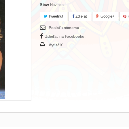
Stav:
Novinka
Tweetnuť
Zdieľať
Google+
P
Poslať známemu
Zdieľať na Facebooku!
Vytlačiť