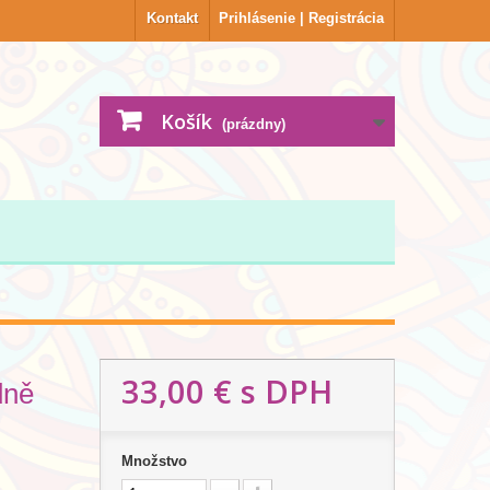
Kontakt
Prihlásenie | Registrácia
Košík
(prázdny)
33,00 €
s DPH
dně
Množstvo