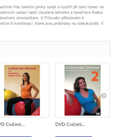
učíme Vás taneční prvky spojit a využít při tanci tanec na
nečních variací tančí zkušená lektorka a tanečnice Katka
 vánočním stromečkem. V Průvodci přiloženém k
anečních kombinací, které jsou probírány na videokazetě. V
D Cvičení...
DVD Cvičení...
DVD Cviče