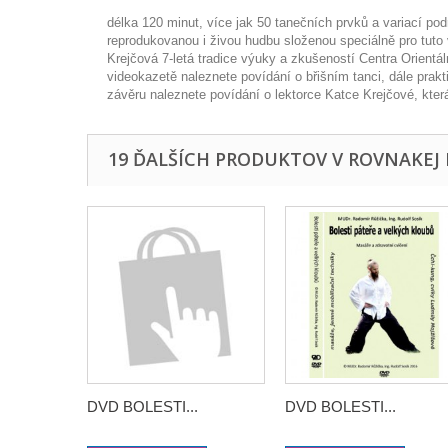
délka 120 minut, více jak 50 tanečních prvků a variací po
reprodukovanou i živou hudbu složenou speciálně pro tuto
Krejčová 7-letá tradice výuky a zkušeností Centra Orien
videokazetě naleznete povídání o břišním tanci, dále prak
závěru naleznete povídání o lektorce Katce Krejčové, kt
19 ĎALŠÍCH PRODUKTOV V ROVNAKEJ 
DVD BOLESTI...
DVD BOLESTI...