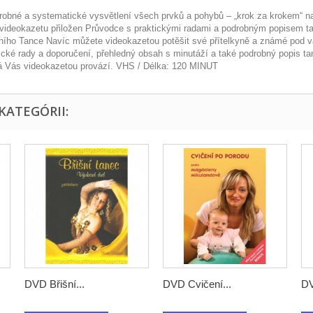
drobné a systematické vysvětlení všech prvků a pohybů – „krok za krokem“ na
 videokazetu přiložen Průvodce s praktickými radami a podrobným popisem ta
tálního Tance Navíc můžete videokazetou potěšit své přítelkyně a známé pod
tické rady a doporučení, přehledný obsah s minutáží a také podrobný popis t
erá Vás videokazetou provází. VHS / Délka: 120 MINUT
KATEGÓRII:
DVD Břišní...
DVD Cvičení...
DV