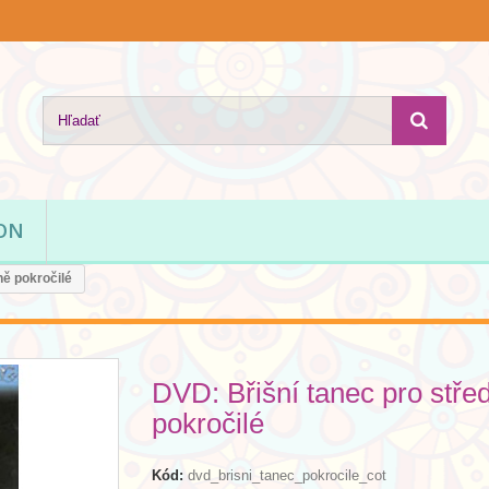
ION
ně pokročilé
DVD: Břišní tanec pro stře
pokročilé
Kód:
dvd_brisni_tanec_pokrocile_cot