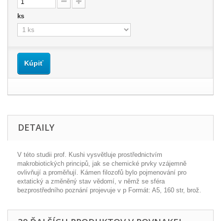
ks
Kúpiť
DETAILY
V této studii prof. Kushi vysvětluje prostřednictvím
makrobiotických principů, jak se chemické prvky vzájemně
ovlivňují a proměňují. Kámen filozofů bylo pojmenování pro
extatický a změněný stav vědomí, v němž se sféra
bezprostředního poznání projevuje v p Formát: A5, 160 str, brož.