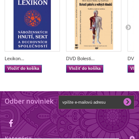
Lexikon...
DVD Bolesti...
DVD 
Vložiť do košíka
Vložiť do košíka
Vlož
Odber noviniek
Kategórie