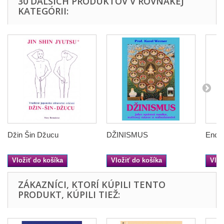
30 ĎALŠÍCH PRODUKTOV V ROVNAKEJ
KATEGÓRII:
Džin Šin Džucu
DŽINISMUS
Encyk
Vložiť do košíka
Vložiť do košíka
Vlož
ZÁKAZNÍCI, KTORÍ KÚPILI TENTO
PRODUKT, KÚPILI TIEŽ: