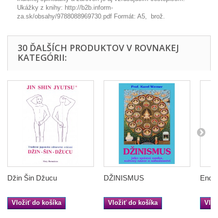
Ukážky z knihy: http://b2b.inform-
za.sk/obsahy/9788088969730.pdf Formát: A5, brož.
30 ĎALŠÍCH PRODUKTOV V ROVNAKEJ
KATEGÓRII:
Džin Šin Džucu
DŽINISMUS
Encyk
Vložiť do košíka
Vložiť do košíka
Vlož