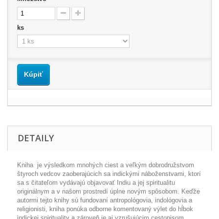
ks
Kúpiť
DETAILY
Kniha je výsledkom mnohých ciest a veľkým dobrodružstvom
štyroch vedcov zaoberajúcich sa indickými náboženstvami, ktorí
sa s čitateľom vydávajú objavovať Indiu a jej spiritualitu
originálnym a v našom prostredí úplne novým spôsobom. Keďže
autormi tejto knihy sú fundovaní antropológovia, indológovia a
religionisti, kniha ponúka odborne komentovaný výlet do hĺbok
indickej spirituality a zároveň je aj vzrušujúcim cestopisom.