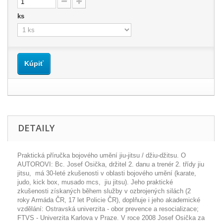
ks
Kúpiť
DETAILY
Praktická příručka bojového umění jiu-jitsu / džiu-džitsu. O
AUTOROVI: Bc. Josef Osička, držitel 2. danu a trenér 2. třídy jiu
jitsu, má 30-leté zkušenosti v oblasti bojového umění (karate,
judo, kick box, musado mcs, jiu jitsu). Jeho praktické
zkušenosti získaných během služby v ozbrojených silách (2
roky Armáda ČR, 17 let Policie ČR), doplňuje i jeho akademické
vzdělání: Ostravská univerzita - obor prevence a resocializace;
FTVS - Univerzita Karlova v Praze. V roce 2008 Josef Osička za