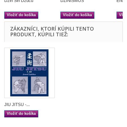
Džin Šin Džucu
DŽINISMUS
Encyk
Vložiť do košíka
Vložiť do košíka
Vlož
ZÁKAZNÍCI, KTORÍ KÚPILI TENTO
PRODUKT, KÚPILI TIEŽ:
JIU JITSU -...
Vložiť do košíka