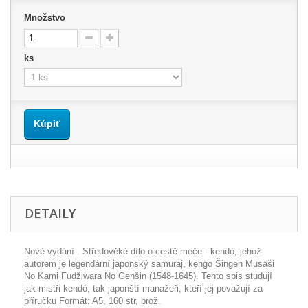
Množstvo
ks
Kúpiť
DETAILY
Nové vydání . Středověké dílo o cestě meče - kendó, jehož
autorem je legendární japonský samuraj, kengo Šingen Musaši
No Kami Fudžiwara No Genšin (1548-1645). Tento spis studují
jak mistři kendó, tak japonští manažeři, kteří jej považují za
příručku Formát: A5, 160 str, brož.