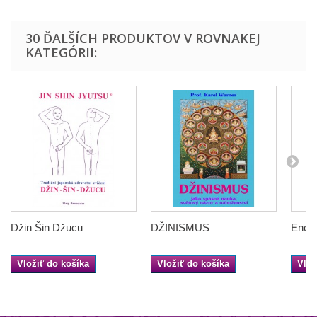
30 ĎALŠÍCH PRODUKTOV V ROVNAKEJ
KATEGÓRII:
Džin Šin Džucu
DŽINISMUS
Encyk
Vložiť do košíka
Vložiť do košíka
Vlož