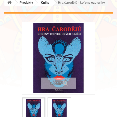
Produkty
Knihy
Hra čarodějů - kořeny ezoteriky
Zväčšiť