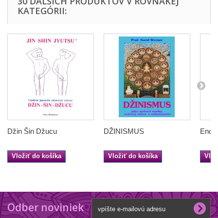
30 ĎALŠÍCH PRODUKTOV V ROVNAKEJ
KATEGÓRII:
Džin Šin Džucu
DŽINISMUS
Encyk
Vložiť do košíka
Vložiť do košíka
Vlož
Odber noviniek