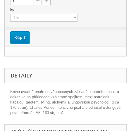
ks
Kúpiť
DETAILY
Kniha uvádí čtenáře do všeobecných základů esoterních nauk a
dokazuje na příkladech vzájemné spojitosti mezi astrologií,
kabalou, tarotem, I-ťing, alchymií a jungovskou psychologií (cca
170 stran). Charles Poncé intenzivně psal a přednášel o Jungově
psych Formát: A5, 160 str, brož.