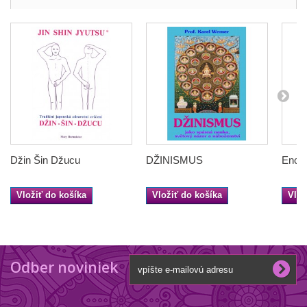
Džin Šin Džucu
DŽINISMUS
Encyk
Vložiť do košíka
Vložiť do košíka
Vlož
Odber noviniek