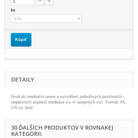
ks
Kúpiť
DETAILY
Úvod do meditační praxe a vysvětlení jednotlivých pozitivních i
negativních aspektů meditace a s ní spojených vizí. Formát: A5,
176 str, brož.
30 ĎALŠÍCH PRODUKTOV V ROVNAKEJ
KATEGÓRII: