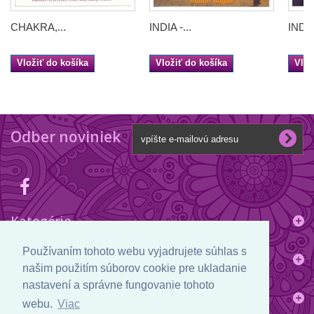
CHAKRA,...
INDIA -...
INDIA 
Vložiť do košíka
Vložiť do košíka
Vlož
Odber noviniek
Kategórie
Používaním tohoto webu vyjadrujete súhlas s
Informácie
našim použitím súborov cookie pre ukladanie
nastavení a správne fungovanie tohoto
Informácie o obchode
webu.
Viac