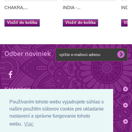
CHAKRA,...
INDIA -...
INDIA 
Vložiť do košíka
Vložiť do košíka
Vlož
Odber noviniek
Kategórie
Používaním tohoto webu vyjadrujete súhlas s
Informácie
našim použitím súborov cookie pre ukladanie
nastavení a správne fungovanie tohoto
Informácie o obchode
webu.
Viac