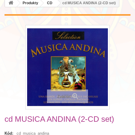
Produkty
CD
cd MUSICA ANDINA (2-CD set)
Zväčšiť
cd MUSICA ANDINA (2-CD set)
Kód:
_cd_musica_andina