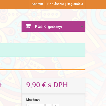
Kontakt
Prihlásenie | Registrácia
Košík
(prázdny)
9,90 €
s DPH
f
Množstvo