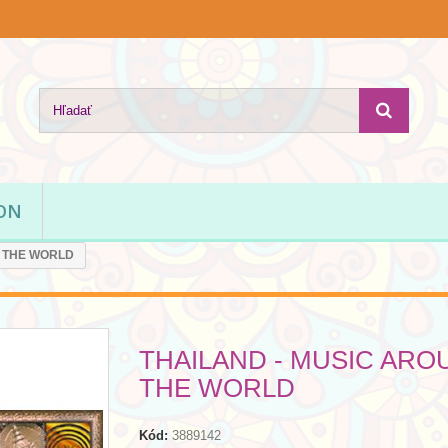
ION
D THE WORLD
THAILAND - MUSIC ARO
THE WORLD
Kód:
3889142