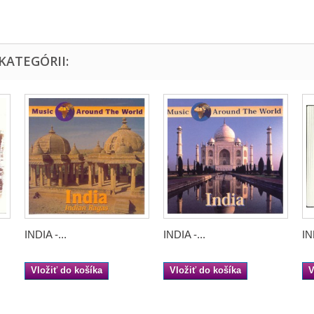
KATEGÓRII:
INDIA -...
INDIA -...
IN
Vložiť do košíka
Vložiť do košíka
V