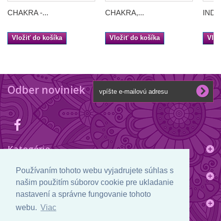
CHAKRA -...
CHAKRA,...
INDIA 
Vložiť do košíka
Vložiť do košíka
Vlož
Odber noviniek
Kategórie
Používaním tohoto webu vyjadrujete súhlas s
Informácie
našim použitím súborov cookie pre ukladanie
nastavení a správne fungovanie tohoto
Informácie o obchode
webu.
Viac