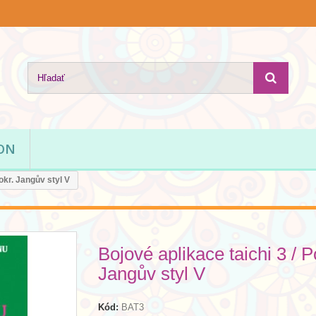
ION
okr. Jangův styl V
Bojové aplikace taichi 3 / P
Jangův styl V
Kód:
BAT3