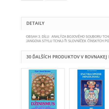
DETAILY
OBSAH 3. DÍLU: ANALÝZA BOJOVÉHO SOUBORU TCHAJ-
JANGOVA STYLU TCHAJ-ŤI SLOVNÍČEK ČÍNSKÝCH POJMŮ (
30 ĎALŠÍCH PRODUKTOV V ROVNAKEJ 