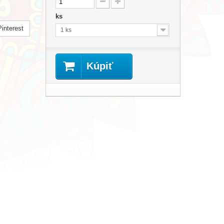
ks
interest
1 ks
Kúpiť