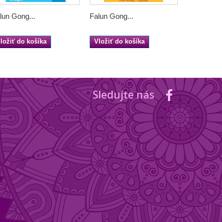
lun Gong...
Falun Gong...
Hagakure
ložiť do košíka
Vložiť do košíka
Vložiť do
Sledujte nás