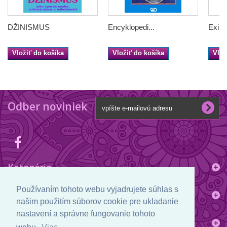
DŽINISMUS
Encyklopedi...
Exist
Vložiť do košíka
Vložiť do košíka
Vlož
Odber noviniek
Kategórie
Používaním tohoto webu vyjadrujete súhlas s
Informácie
našim použitím súborov cookie pre ukladanie
nastavení a správne fungovanie tohoto
Informácie o obchode