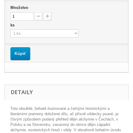
Množstvo
ks
Kúpiť
DETAILY
Toto obsáhlé, bohatě ilustrované a četnými historickými a
literárními prameny doložené dílo, ač přísně vědecky psané, je
čtivým způsobem podaný přehled dějin alchymie v Čechách, v
Polsku a na Slovensku, zasazený do rámce dějin západní
alchymie, esoterických hnutí i vědy. V obsahově bohatím úvodu