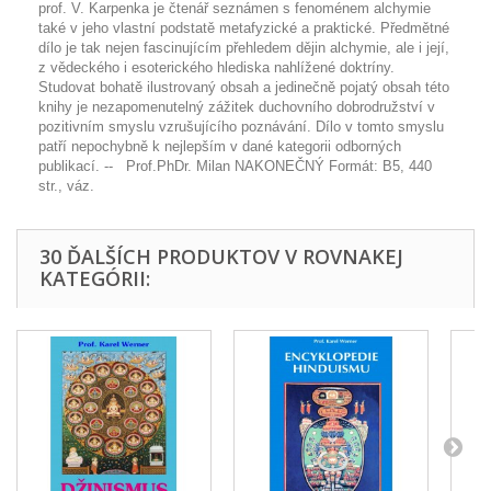
prof. V. Karpenka je čtenář seznámen s fenoménem alchymie
také v jeho vlastní podstatě metafyzické a praktické. Předmětné
dílo je tak nejen fascinujícím přehledem dějin alchymie, ale i její,
z vědeckého i esoterického hlediska nahlížené doktríny.
Studovat bohatě ilustrovaný obsah a jedinečně pojatý obsah této
knihy je nezapomenutelný zážitek duchovního dobrodružství v
pozitivním smyslu vzrušujícího poznávání. Dílo v tomto smyslu
patří nepochybně k nejlepším v dané kategorii odborných
publikací. -- Prof.PhDr. Milan NAKONEČNÝ Formát: B5, 440
str., váz.
30 ĎALŠÍCH PRODUKTOV V ROVNAKEJ
KATEGÓRII: